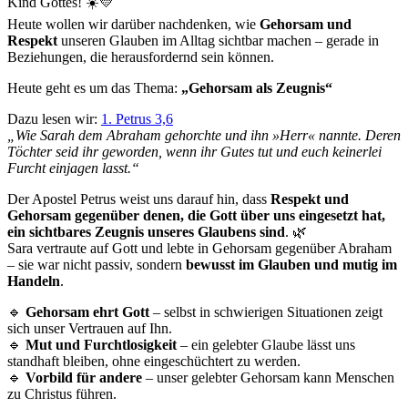
Kind Gottes! ☀️💛
Heute wollen wir darüber nachdenken, wie
Gehorsam und
Respekt
unseren Glauben im Alltag sichtbar machen – gerade in
Beziehungen, die herausfordernd sein können.
Heute geht es um das Thema:
„Gehorsam als Zeugnis“
Dazu lesen wir:
1. Petrus 3,6
„Wie Sarah dem Abraham gehorchte und ihn »Herr« nannte. Deren
Töchter seid ihr geworden, wenn ihr Gutes tut und euch keinerlei
Furcht einjagen lasst.“
Der Apostel Petrus weist uns darauf hin, dass
Respekt und
Gehorsam gegenüber denen, die Gott über uns eingesetzt hat,
ein sichtbares Zeugnis unseres Glaubens sind
. 🌿
Sara vertraute auf Gott und lebte in Gehorsam gegenüber Abraham
– sie war nicht passiv, sondern
bewusst im Glauben und mutig im
Handeln
.
🔹
Gehorsam ehrt Gott
– selbst in schwierigen Situationen zeigt
sich unser Vertrauen auf Ihn.
🔹
Mut und Furchtlosigkeit
– ein gelebter Glaube lässt uns
standhaft bleiben, ohne eingeschüchtert zu werden.
🔹
Vorbild für andere
– unser gelebter Gehorsam kann Menschen
zu Christus führen.